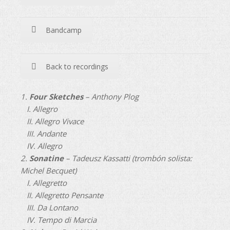
Bandcamp
Back to recordings
1.
Four Sketches
– Anthony Plog
I. Allegro
II. Allegro Vivace
III. Andante
IV. Allegro
2.
Sonatine
– Tadeusz Kassatti (trombón solista:
Michel Becquet)
I. Allegretto
II. Allegretto Pensante
III. Da Lontano
IV. Tempo di Marcia