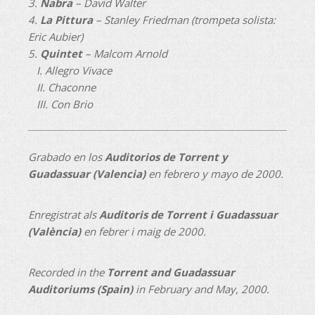
3.
Nabra
– David Walter
4.
La Pittura
– Stanley Friedman (trompeta solista:
Eric Aubier)
5.
Quintet
– Malcom Arnold
I. Allegro Vivace
II. Chaconne
III. Con Brio
Grabado en los
Auditorios de Torrent y
Guadassuar (Valencia)
en febrero y mayo de 2000.
Enregistrat als
Auditoris de Torrent i Guadassuar
(València)
en febrer i maig de 2000.
Recorded in the
Torrent and Guadassuar
Auditoriums (Spain)
in February and May, 2000.