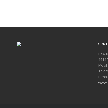
CONT
P.O. 
46117
Móvil
Teléf
E-mai
www.s