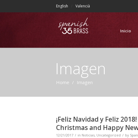
English
Valencià
Inicio
Imagen
Home
/
Imagen
¡Feliz Navidad y Feliz 2018!
Christmas and Happy New
12/21/2017
in
Noticias
,
Uncategorized
by
Span