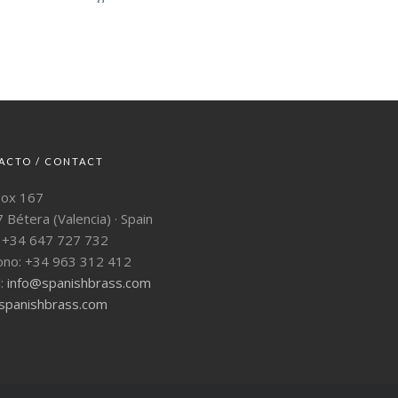
ACTO / CONTACT
Box 167
 Bétera (Valencia) · Spain
: +34 647 727 732
ono: +34 963 312 412
l:
info@spanishbrass.com
panishbrass.com