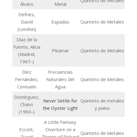
Quinteto de Metales
Álvaro
Metal
Defries,
David
Espadas
Quinteto de Metales
(London)
Díaz de la
Fuente, Alicia
Pleamar
Quinteto de Metales
(Madrid,
1967-)
Díez
Frecuencias
Fernández,
Naturales del
Quinteto de Metales
Consuelo
Agua
Domínguez,
Never Settle for
Quinteto de metales
Chano
the Oyster Light
y piano
(1960-)
A Little Fantasy
Eccott,
Overture on a
Quinteto de Metales
David
Theme of Richard