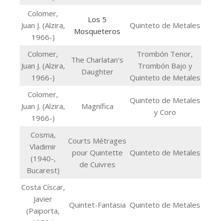
Colomer,
Los 5
Juan J. (Alzira,
Quinteto de Metales
Mosqueteros
1966-)
Colomer,
Trombón Tenor,
The Charlatan’s
Juan J. (Alzira,
Trombón Bajo y
Daughter
1966-)
Quinteto de Metales
Colomer,
Quinteto de Metales
Juan J. (Alzira,
Magnífica
y Coro
1966-)
Cosma,
Courts Métrages
Vladimir
pour Quintette
Quinteto de Metales
(1940-,
de Cuivres
Bucarest)
Costa Císcar,
Javier
Quintet-Fantasia
Quinteto de Metales
(Paiporta,