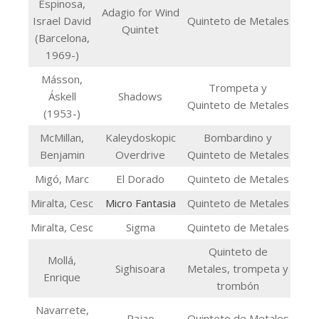
Espinosa,
Adagio for Wind
Israel David
Quinteto de Metales
Quintet
(Barcelona,
1969-)
Másson,
Trompeta y
Áskell
Shadows
Quinteto de Metales
(1953-)
McMillan,
Kaleydoskopic
Bombardino y
Benjamin
Overdrive
Quinteto de Metales
Migó, Marc
El Dorado
Quinteto de Metales
Miralta, Cesc
Micro Fantasia
Quinteto de Metales
Miralta, Cesc
Sigma
Quinteto de Metales
Quinteto de
Mollá,
Sighisoara
Metales, trompeta y
Enrique
trombón
Navarrete,
Rajao
Quinteto de Metales