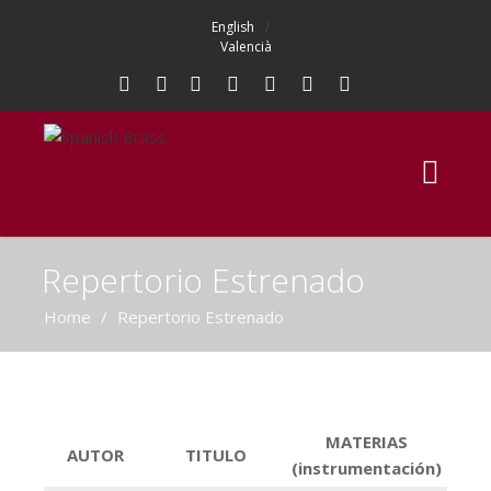
English
Valencià
Repertorio Estrenado
Home
/
Repertorio Estrenado
MATERIAS
AUTOR
TITULO
(instrumentación)