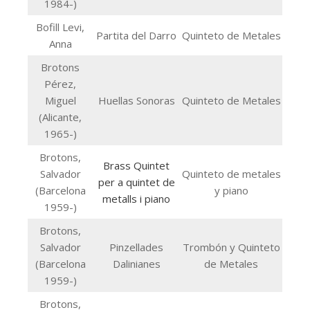
1984-)
Bofill Levi,
Partita del Darro
Quinteto de Metales
Anna
Brotons
Pérez,
Miguel
Huellas Sonoras
Quinteto de Metales
(Alicante,
1965-)
Brotons,
Brass Quintet
Salvador
Quinteto de metales
per a quintet de
(Barcelona
y piano
metalls i piano
1959-)
Brotons,
Salvador
Pinzellades
Trombón y Quinteto
(Barcelona
Dalinianes
de Metales
1959-)
Brotons,