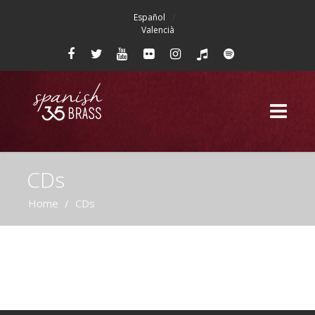
Español
Valencià
CDs
Home
/
CDs