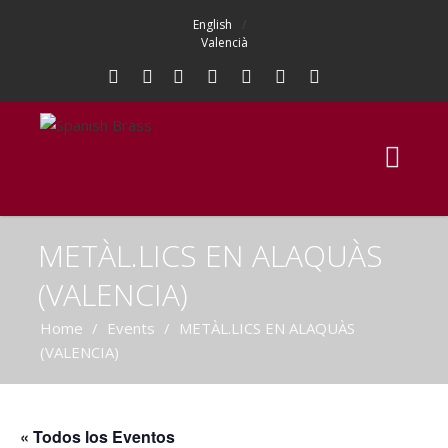
English
Valencià
METÀL.LICS EN ALAQUÀS
(VALENCIA)
Home
/
Events
/
METÀL.LICS EN ALAQUÀS
(VALENCIA)
« Todos los Eventos