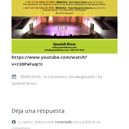
https://www.youtube.com/watch?
v=t30PeFuqI1I
09/05/2019
in
Conciertos
,
Uncategorized
by
Spanish Brass
Deja una respuesta
Lo siento, debes estar
conectado
para publicar un
comentario.