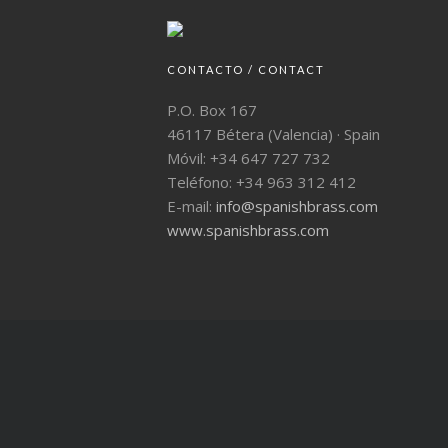
i
ó
CONTACTO / CONTACT
n
P.O. Box 167
d
46117 Bétera (Valencia) · Spain
e
Móvil: +34 647 727 732
l
Teléfono: +34 963 312 412
E-mail:
info@spanishbrass.com
E
www.spanishbrass.com
v
e
n
t
o