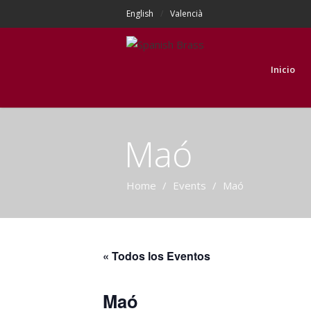
English
Valencià
Inicio
Maó
Home
/
Events
/
Maó
« Todos los Eventos
Maó