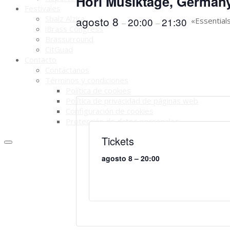
Höri Musiktage, German
Festivales
Sbalz Alzira
agosto 8
20:00
21:30
«Essential
–
–
iBrass Congress
Brassurround
CitGuad
Contacto
Contáctanos
Términos y condiciones
Política de cookies
Política de privacidad de páginas web
Configuración de cookies
Protección de datos personales
Tickets
agosto 8 – 20:00