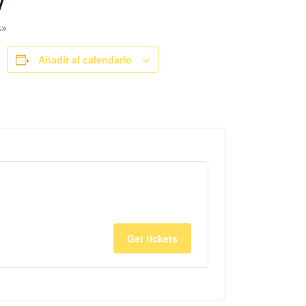
y
s»
Añadir al calendario
Get tickets