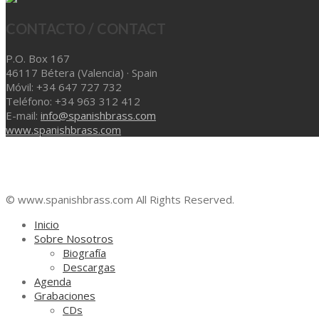
CONTACTO / CONTACT
P.O. Box 167
46117 Bétera (Valencia) · Spain
Móvil: +34 647 727 732
Teléfono: +34 963 312 412
E-mail:
info@spanishbrass.com
www.spanishbrass.com
© www.spanishbrass.com All Rights Reserved.
Inicio
Sobre Nosotros
Biografía
Descargas
Agenda
Grabaciones
CDs