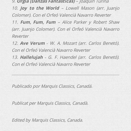
9.
Orgía (Danzas Fantásticas)
– Joaquín Turina
10.
Joy to the World
– Lowell Mason (arr. Juanjo
Colomer). Con el Orfeó Valencià Navarro Reverter
11.
Fum, Fum, Fum
– Alice Parker y Robert Shaw
(arr. Juanjo Colomer). Con el Orfeó Valencià Navarro
Reverter
12.
Ave Verum
‐ W. A. Mozart (arr. Carlos Benetó).
Con el Orfeó Valencià Navarro Reverter
13.
Hallelujah
‐ G. F. Haendel (arr. Carlos Benetó).
Con el Orfeó Valencià Navarro Reverter
Publicado por Marquis Classics, Canadá.
Publicat per Marquis Classics, Canadà.
Edited by Marquis Classics, Canada.