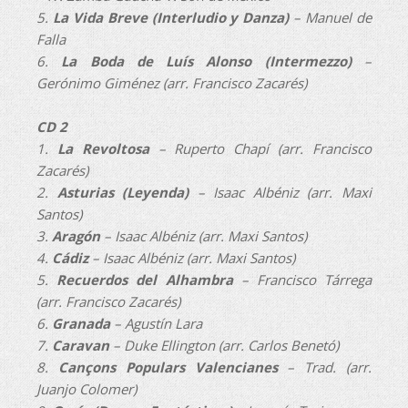
5.
La Vida Breve (Interludio y Danza)
– Manuel de
Falla
6.
La Boda de Luís Alonso (Intermezzo)
–
Gerónimo Giménez (arr. Francisco Zacarés)
CD 2
1.
La Revoltosa
– Ruperto Chapí (arr. Francisco
Zacarés)
2.
Asturias (Leyenda)
– Isaac Albéniz (arr. Maxi
Santos)
3.
Aragón
– Isaac Albéniz (arr. Maxi Santos)
4.
Cádiz
– Isaac Albéniz (arr. Maxi Santos)
5.
Recuerdos del Alhambra
– Francisco Tárrega
(arr. Francisco Zacarés)
6.
Granada
– Agustín Lara
7.
Caravan
– Duke Ellington (arr. Carlos Benetó)
8.
Cançons Populars Valencianes
– Trad. (arr.
Juanjo Colomer)