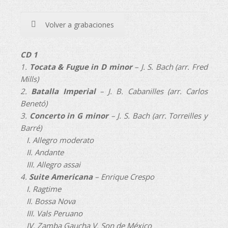
Volver a grabaciones
CD 1
1.
Tocata & Fugue in D minor
– J. S. Bach (arr. Fred
Mills)
2.
Batalla Imperial
– J. B. Cabanilles (arr. Carlos
Benetó)
3.
Concerto in G minor
– J. S. Bach (arr. Torreilles y
Barré)
I. Allegro moderato
II. Andante
III. Allegro assai
4.
Suite Americana
– Enrique Crespo
I. Ragtime
II. Bossa Nova
III. Vals Peruano
IV. Zamba Gaucha V. Son de México