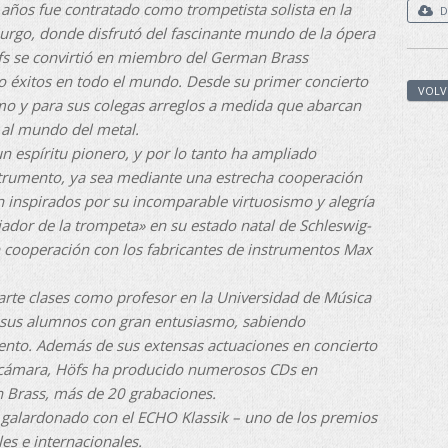
 años fue contratado como trompetista solista en la
D
urgo, donde disfrutó del fascinante mundo de la ópera
s se convirtió en miembro del German Brass
o éxitos en todo el mundo. Desde su primer concierto
VOLV
mo y para sus colegas arreglos a medida que abarcan
 al mundo del metal.
 espíritu pionero, y por lo tanto ha ampliado
strumento, ya sea mediante una estrecha cooperación
n inspirados por su incomparable virtuosismo y alegría
dor de la trompeta» en su estado natal de Schleswig-
en cooperación con los fabricantes de instrumentos Max
rte clases como profesor en la Universidad de Música
 sus alumnos con gran entusiasmo, sabiendo
mento. Además de sus extensas actuaciones en concierto
 cámara, Höfs ha producido numerosos CDs en
n Brass, más de 20 grabaciones.
galardonado con el ECHO Klassik – uno de los premios
s e internacionales.