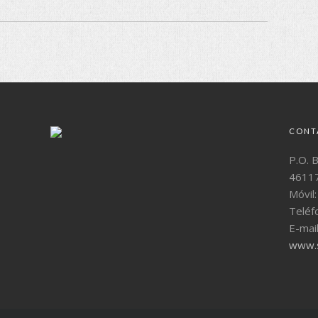
CONT
P.O. 
46117
Móvil
Teléf
E-mai
www.s