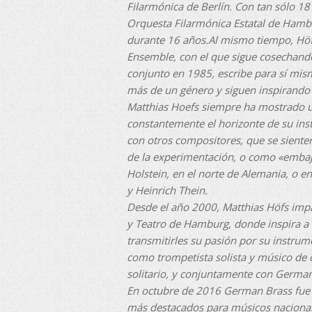
Filarmónica de Berlín. Con tan sólo 18
Orquesta Filarmónica Estatal de Hamb
durante 16 años.Al mismo tiempo, Höf
Ensemble, con el que sigue cosechand
conjunto en 1985, escribe para sí mis
más de un género y siguen inspirando
Matthias Hoefs siempre ha mostrado un
constantemente el horizonte de su in
con otros compositores, que se siente
de la experimentación, o como «embaja
Holstein, en el norte de Alemania, o 
y Heinrich Thein.
Desde el año 2000, Matthias Höfs impa
y Teatro de Hamburg, donde inspira a
transmitirles su pasión por su instru
como trompetista solista y músico de
solitario, y conjuntamente con Germa
En octubre de 2016 German Brass fue 
más destacados para músicos nacionale