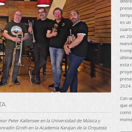
difer
prese
tempo
es un
cuart
en 20
nuevo 
tromp
últim
esta 
proye
prese
2024.
Con un
TA
que el
como 
momen
sor Peter Kallensee en la Universidad de Música y
onradin Groth en la Academia Karajan de la Orquesta