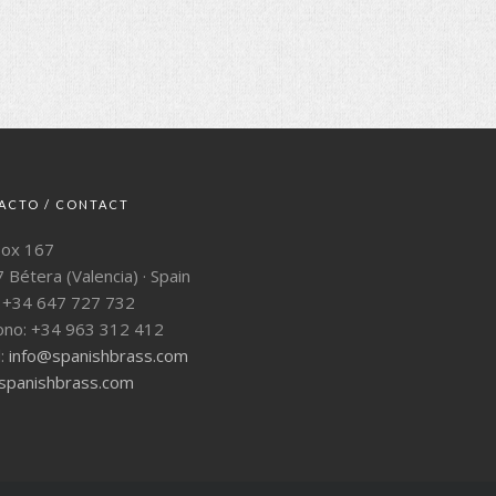
ACTO / CONTACT
Box 167
 Bétera (Valencia) · Spain
: +34 647 727 732
ono: +34 963 312 412
l:
info@spanishbrass.com
panishbrass.com