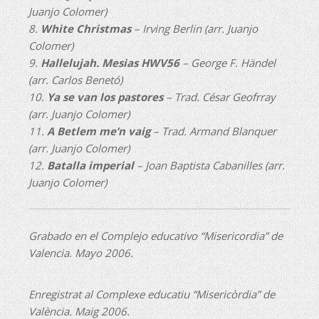
Juanjo Colomer)
8.
White Christmas
– Irving Berlin (arr. Juanjo
Colomer)
9.
Hallelujah. Mesias HWV56
– George F. Händel
(arr. Carlos Benetó)
10.
Ya se van los pastores
– Trad. César Geofrray
(arr. Juanjo Colomer)
11.
A Betlem me’n vaig
– Trad. Armand Blanquer
(arr. Juanjo Colomer)
12.
Batalla imperial
– Joan Baptista Cabanilles (arr.
Juanjo Colomer)
Grabado en el Complejo educativo “Misericordia” de
Valencia. Mayo 2006.
Enregistrat al Complexe educatiu “Misericòrdia” de
València. Maig 2006.