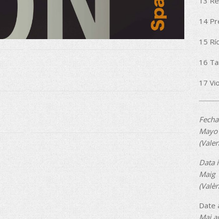
13 Re
14 Pr
15 Rí
16 Ta
17 Vi
Fecha
Mayo 
(Valen
Data i
Maig
(Valèn
Date 
Mai an