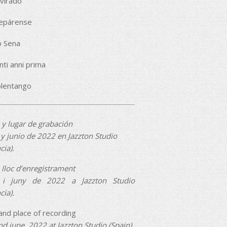
virado
epárense
o Sena
nti anni prima
olentango
 y lugar de grabación
y junio de 2022 en Jazzton Studio
cia).
 lloc d’enregistrament
 i juny de 2022 a Jazzton Studio
cia).
and place of recording
d june, 2022 at Jazzton Studio (Spain).