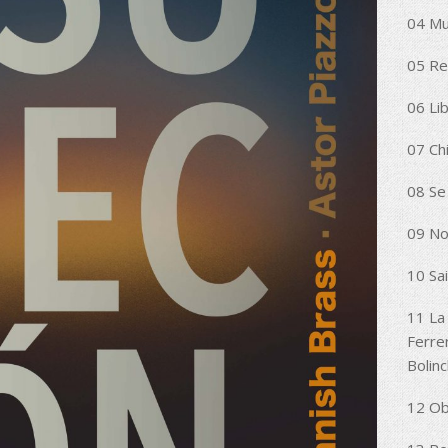
04 Mu
05 Re
06 Li
07 Chi
08 Se
09 No
10 Sai
11 La 
Ferre
Bolinc
12 Ob