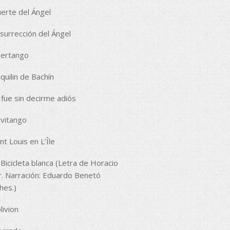
erte del Ángel
surrección del Ángel
bertango
quilin de Bachín
 fue sin decirme adiós
vitango
nt Louis en L’Île
Bicicleta blanca (Letra de Horacio
r. Narración: Eduardo Benetó
hes.)
livion