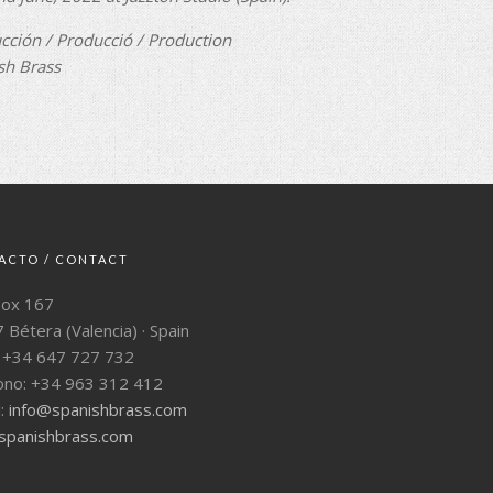
cción / Producció / Production
sh Brass
ACTO / CONTACT
Box 167
 Bétera (Valencia) · Spain
: +34 647 727 732
ono: +34 963 312 412
l:
info@spanishbrass.com
panishbrass.com