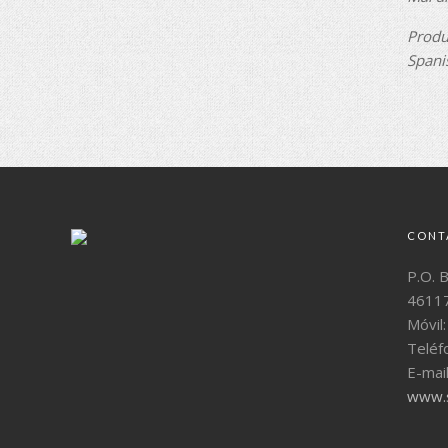
Produ
Spani
CONT
P.O. 
46117
Móvil
Teléf
E-mai
www.s