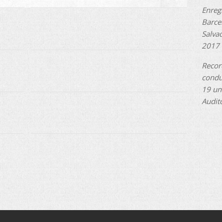
Enreg
Barcel
Salva
2017 
Recor
condu
19 un
Audit