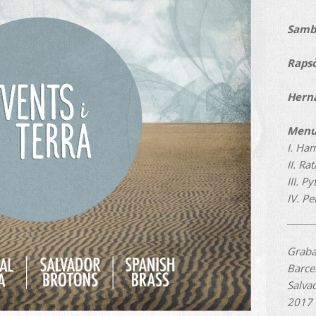
Samb
Raps
Hern
Menu
I. Ha
II. Ra
III. P
IV. P
Grab
Barce
Salva
2017 