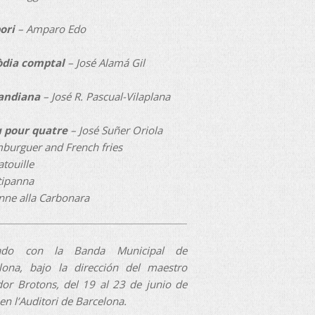
ori
– Amparo Edo
òdia comptal
– José Alamá Gil
andiana
– José R. Pascual-Vilaplana
 pour quatre
– José Suñer Oriola
mburguer and French fries
tatouille
ytipanna
enne alla Carbonara
ado con la Banda Municipal de
lona, bajo la dirección del maestro
dor Brotons, del 19 al 23 de junio de
en l’Auditori de Barcelona.