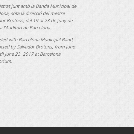
istrat junt amb la Banda Municipal de
ona, sota la direcció del mestre
dor Brotons, del 19 al 23 de juny de
a l’Auditori de Barcelona.
ded with Barcelona Municipal Band,
cted by Salvador Brotons, from June
til June 23, 2017 at Barcelona
orium.