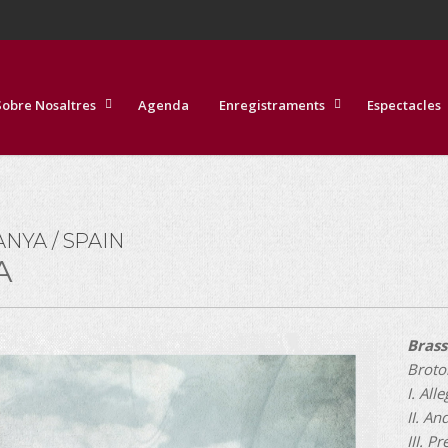
Sobre Nosaltres
Agenda
Enregistraments
Espectacles
ANYA / SPAIN
A
Brass
Broto
I. All
II. An
III. P