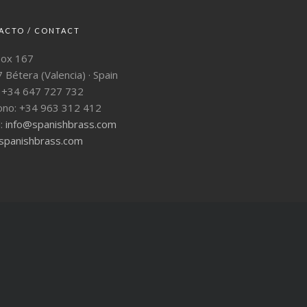
ACTO / CONTACT
Box 167
 Bétera (Valencia) · Spain
: +34 647 727 732
ono: +34 963 312 412
l:
info@spanishbrass.com
panishbrass.com