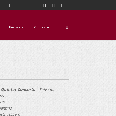
Festivals
Contacte
 Quintet Concerto
– Salvador
ns
egro
dantino
resto leggero