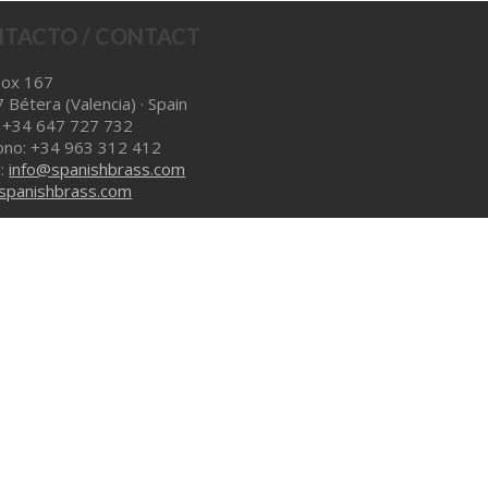
TACTO / CONTACT
Box 167
 Bétera (Valencia) · Spain
: +34 647 727 732
ono: +34 963 312 412
l:
info@spanishbrass.com
panishbrass.com