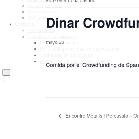
Este evento ha pasado.
iBrass Congress
Brassurround
Dinar Crowdfu
CitGuad
Contacto
Contáctanos
Términos y condiciones
mayo 23
Política de cookies
Política de privacidad de páginas web
Configuración de cookies
Protección de datos personales
Comida por el Crowdfunding de Spani
Encontre Metalls i Percussió – Orq