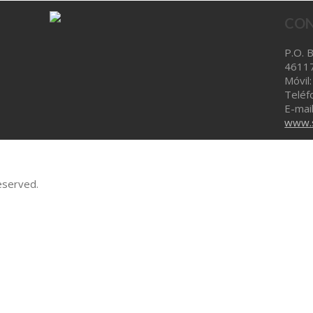
CON
P.O. 
46117
Móvil
Teléf
E-mai
www.s
eserved.