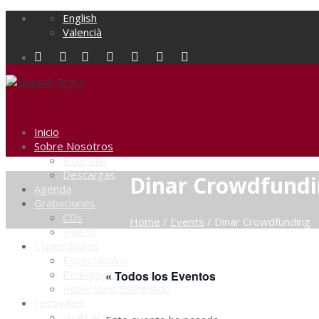
English
Valencià
Inicio
Sobre Nosotros
Biografía
Descargas
Dinar Crowdfund
Agenda
Grabaciones
CDs
Home
/
Events
/
Dinar Crowdfunding
Vídeos
Espectáculos
Espectáculos
Pedagógicos
« Todos los Eventos
Repertorio Estrenado
Festivales
Sbalz Alzira