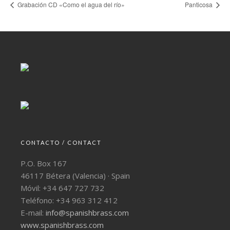
Grabación CD «Como el agua del río»
Panticosa
CONTACTO / CONTACT
P.O. Box 167
46117 Bétera (Valencia) · Spain
Móvil: +34 647 727 732
Teléfono: +34 963 312 412
E-mail:
info@spanishbrass.com
www.spanishbrass.com