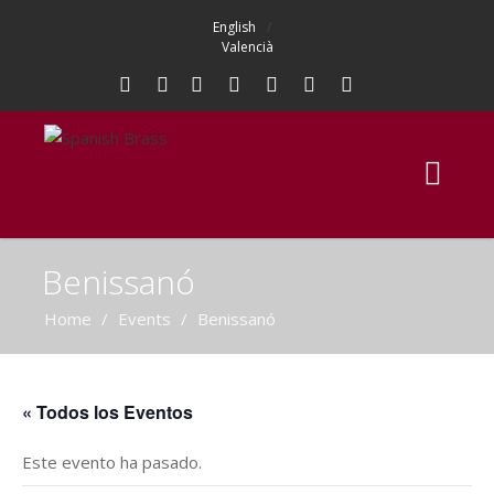
English
Valencià
Benissanó
Home
/
Events
/
Benissanó
« Todos los Eventos
Este evento ha pasado.