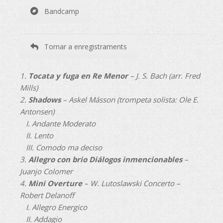
Bandcamp
Tornar a enregistraments
1.
Tocata y fuga en Re Menor
– J. S. Bach (arr. Fred
Mills)
2.
Shadows
– Askel Másson (trompeta solista: Ole E.
Antonsen)
I. Andante Moderato
II. Lento
III. Comodo ma deciso
3.
Allegro con brio Diálogos inmencionables
–
Juanjo Colomer
4.
Mini Overture
– W. Lutoslawski Concerto –
Robert Delanoff
I. Allegro Energico
II. Addagio