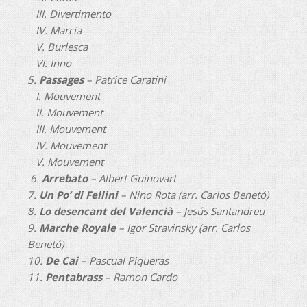
III. Divertimento
IV. Marcia
V. Burlesca
VI. Inno
5.
Passages
– Patrice Caratini
I. Mouvement
II. Mouvement
III. Mouvement
IV. Mouvement
V. Mouvement
6.
Arrebato
– Albert Guinovart
7.
Un Po’ di Fellini
– Nino Rota (arr. Carlos Benetó)
8.
Lo desencant del Valencià
– Jesús Santandreu
9.
Marche Royale
– Igor Stravinsky (arr. Carlos
Benetó)
10.
De Cai
– Pascual Piqueras
11.
Pentabrass
– Ramon Cardo