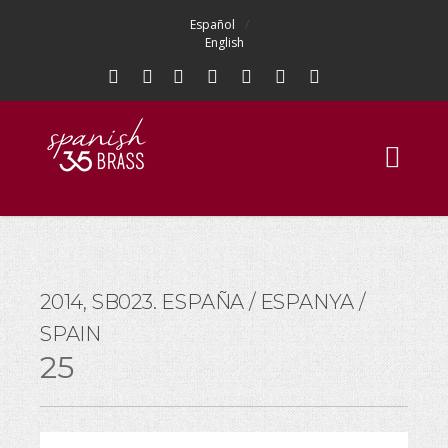
Español
English
2014, SB023. ESPAÑA / ESPANYA /
SPAIN
25